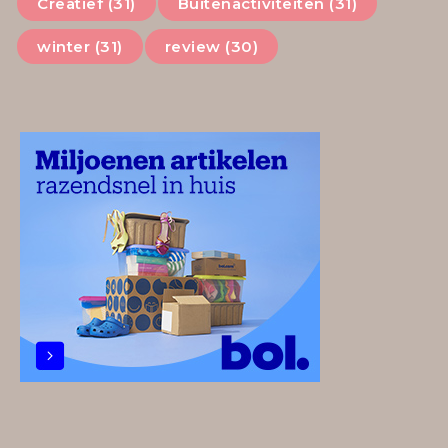
Creatief (31)
Buitenactiviteiten (31)
winter (31)
review (30)