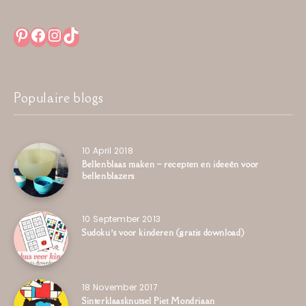
Pinterest
Facebook
Instagram
TikTok
Populaire blogs
10 April 2018
Bellenblaas maken – recepten en ideeën voor
bellenblazers
10 September 2013
Sudoku’s voor kinderen (gratis download)
18 November 2017
Sinterklaasknutsel Piet Mondriaan