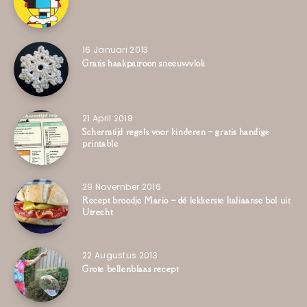
16 Januari 2013
Gratis haakpatroon sneeuwvlok
21 April 2018
Schermtijd regels voor kinderen – gratis handige
printable
29 November 2016
Recept broodje Mario – dé lekkerste Italiaanse bol uit
Utrecht
22 Augustus 2013
Grote bellenblaas recept