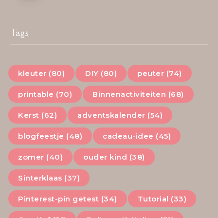
Tags
kleuter (80)
DIY (80)
peuter (74)
printable (70)
Binnenactiviteiten (68)
Kerst (62)
adventskalender (54)
blogfeestje (48)
cadeau-idee (45)
zomer (40)
ouder kind (38)
Sinterklaas (37)
Pinterest-pin getest (34)
Tutorial (33)