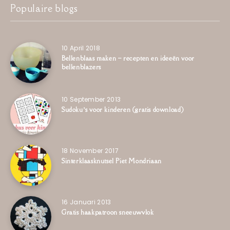
Populaire blogs
10 April 2018
Bellenblaas maken – recepten en ideeën voor
bellenblazers
10 September 2013
Sudoku’s voor kinderen (gratis download)
18 November 2017
Sinterklaasknutsel Piet Mondriaan
16 Januari 2013
Gratis haakpatroon sneeuwvlok