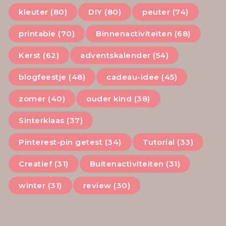
kleuter (80)
DIY (80)
peuter (74)
printable (70)
Binnenactiviteiten (68)
Kerst (62)
adventskalender (54)
blogfeestje (48)
cadeau-idee (45)
zomer (40)
ouder kind (38)
Sinterklaas (37)
Pinterest-pin getest (34)
Tutorial (33)
Creatief (31)
Buitenactiviteiten (31)
winter (31)
review (30)