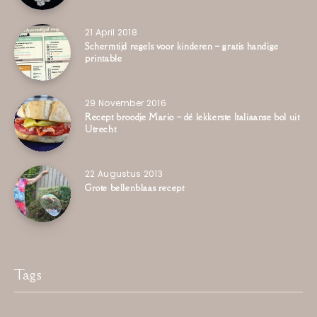
21 April 2018
Schermtijd regels voor kinderen – gratis handige
printable
29 November 2016
Recept broodje Mario – dé lekkerste Italiaanse bol uit
Utrecht
22 Augustus 2013
Grote bellenblaas recept
Tags