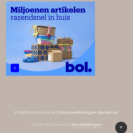
© 2025 mizflurry.nl |
Privacyverklaring en disclaimer
WordPress Theme by
EstudioPatagon