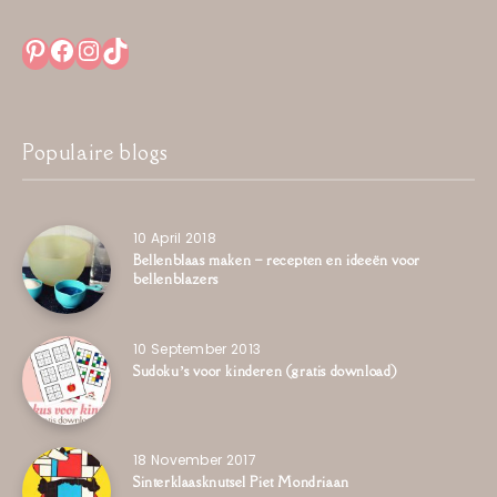
Pinterest
Facebook
Instagram
TikTok
Populaire blogs
10 April 2018
Bellenblaas maken – recepten en ideeën voor
bellenblazers
10 September 2013
Sudoku’s voor kinderen (gratis download)
18 November 2017
Sinterklaasknutsel Piet Mondriaan