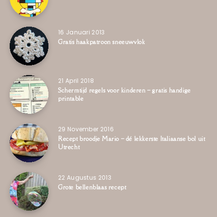
16 Januari 2013
Gratis haakpatroon sneeuwvlok
21 April 2018
Schermtijd regels voor kinderen – gratis handige
printable
29 November 2016
Recept broodje Mario – dé lekkerste Italiaanse bol uit
Utrecht
22 Augustus 2013
Grote bellenblaas recept