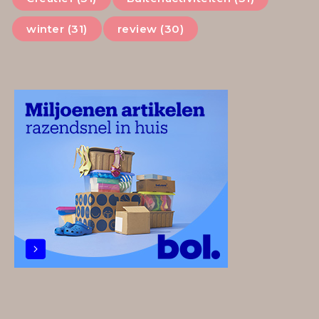
winter (31)
review (30)