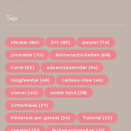
Tags
kleuter (80)
DIY (80)
peuter (74)
printable (70)
Binnenactiviteiten (68)
Kerst (62)
adventskalender (54)
blogfeestje (48)
cadeau-idee (45)
zomer (40)
ouder kind (38)
Sinterklaas (37)
Pinterest-pin getest (34)
Tutorial (33)
Creatief (31)
Buitenactiviteiten (31)