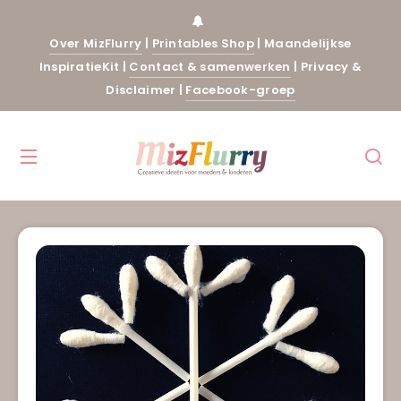
Over MizFlurry
|
Printables Shop
|
Maandelijkse
InspiratieKit
|
Contact & samenwerken
|
Privacy &
Disclaimer
|
Facebook-groep