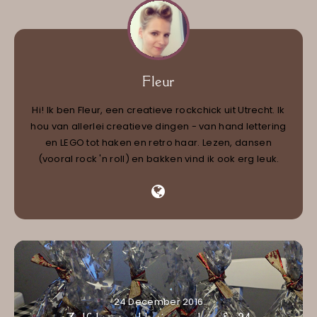
Fleur
Hi! Ik ben Fleur, een creatieve rockchick uit Utrecht. Ik
hou van allerlei creatieve dingen - van hand lettering
en LEGO tot haken en retro haar. Lezen, dansen
(vooral rock 'n roll) en bakken vind ik ook erg leuk.
24 December 2016