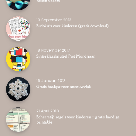
bellenblazers
10 September 2013
Sudoku’s voor kinderen (gratis download)
18 November 2017
Sinterklaasknutsel Piet Mondriaan
16 Januari 2013
Gratis haakpatroon sneeuwvlok
21 April 2018
Schermtijd regels voor kinderen – gratis handige
printable