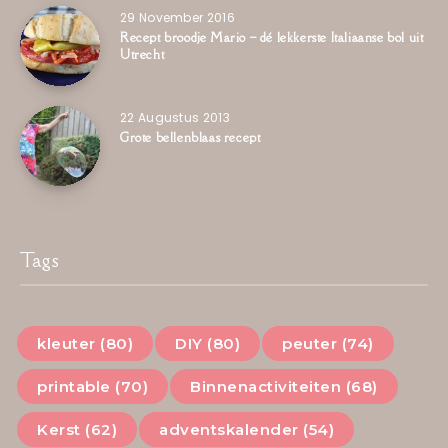
29 November 2016
Recept broodje Mario – dé lekkerste Italiaanse bol uit
Utrecht
22 Augustus 2013
Grote bellenblaas recept
Tags
kleuter (80)
DIY (80)
peuter (74)
printable (70)
Binnenactiviteiten (68)
Kerst (62)
adventskalender (54)