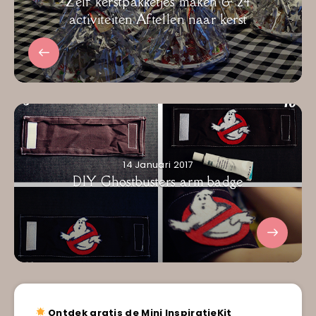
Zelf kerstpakketjes maken & 24
activiteiten Aftellen naar kerst
14 Januari 2017
DIY Ghostbusters arm badge
Ontdek gratis de Mini InspiratieKit