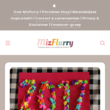
Over MizFlurry
|
Printables Shop
|
Maandelijkse
InspiratieKit
|
Contact & samenwerken
|
Privacy &
Disclaimer
|
Facebook-groep