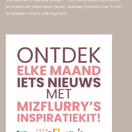
tot haken en retro haar. Lezen, dansen (vooral rock 'n roll)
en bakken vind ik ook erg leuk.