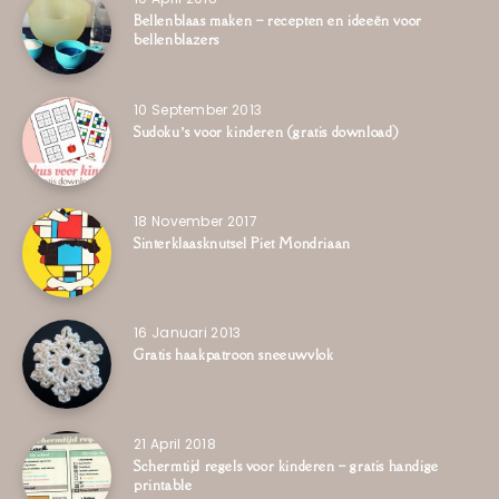
Bellenblaas maken – recepten en ideeën voor
bellenblazers
10 September 2013
Sudoku’s voor kinderen (gratis download)
18 November 2017
Sinterklaasknutsel Piet Mondriaan
16 Januari 2013
Gratis haakpatroon sneeuwvlok
21 April 2018
Schermtijd regels voor kinderen – gratis handige
printable