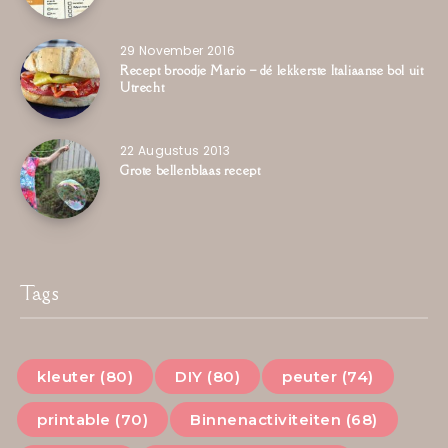
29 November 2016
Recept broodje Mario – dé lekkerste Italiaanse bol uit
Utrecht
22 Augustus 2013
Grote bellenblaas recept
Tags
kleuter (80)
DIY (80)
peuter (74)
printable (70)
Binnenactiviteiten (68)