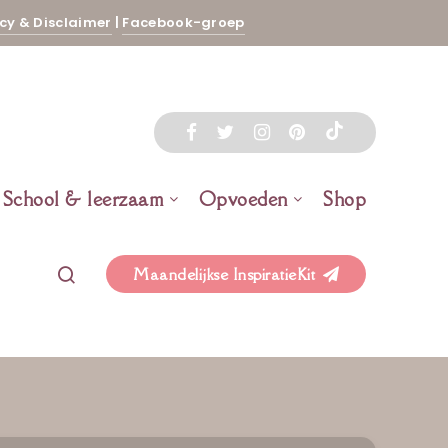
cy & Disclaimer
|
Facebook-groep
School & leerzaam
Opvoeden
Shop
Maandelijkse InspiratieKit