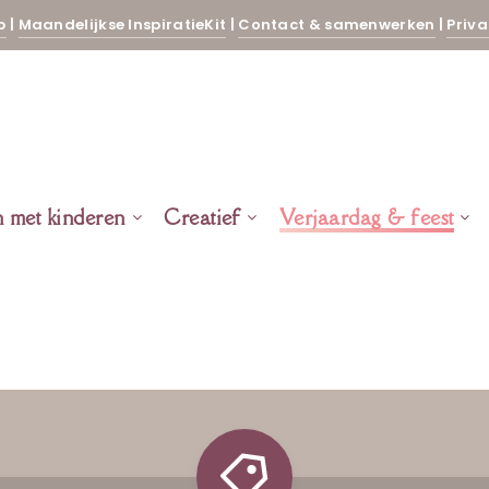
p
|
Maandelijkse InspiratieKit
|
Contact & samenwerken
|
Priva
n met kinderen
Creatief
Verjaardag & feest