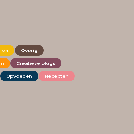
eren
Overig
en
Creatieve blogs
Opvoeden
Recepten