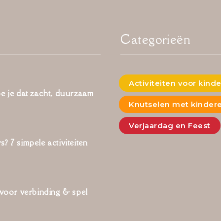
Categorieën
Activiteiten voor kind
oe je dat zacht, duurzaam
Knutselen met kinder
Verjaardag en Feest
? 7 simpele activiteiten
 voor verbinding & spel