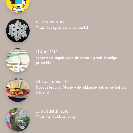
16 Januari 2013
Gratis haakpatroon sneeuwvlok
21 April 2018
Schermtijd regels voor kinderen – gratis handige
printable
29 November 2016
Recept broodje Mario – dé lekkerste Italiaanse bol uit
Utrecht
22 Augustus 2013
Grote bellenblaas recept