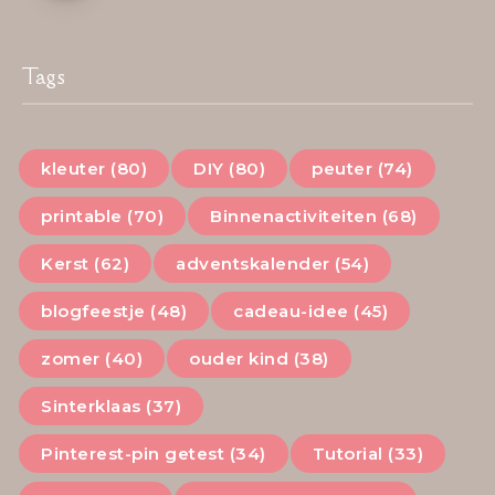
Tags
kleuter (80)
DIY (80)
peuter (74)
printable (70)
Binnenactiviteiten (68)
Kerst (62)
adventskalender (54)
blogfeestje (48)
cadeau-idee (45)
zomer (40)
ouder kind (38)
Sinterklaas (37)
Pinterest-pin getest (34)
Tutorial (33)