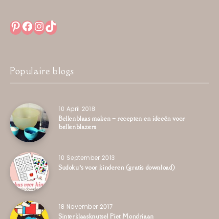
Pinterest
Facebook
Instagram
TikTok
Populaire blogs
10 April 2018
Bellenblaas maken – recepten en ideeën voor
bellenblazers
10 September 2013
Sudoku’s voor kinderen (gratis download)
18 November 2017
Sinterklaasknutsel Piet Mondriaan