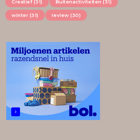
Creatief (31)
Buitenactiviteiten (31)
winter (31)
review (30)