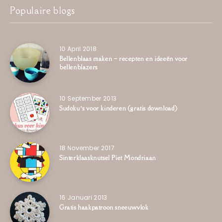
Populaire blogs
10 April 2018
Bellenblaas maken – recepten en ideeën voor
bellenblazers
10 September 2013
Sudoku’s voor kinderen (gratis download)
18 November 2017
Sinterklaasknutsel Piet Mondriaan
16 Januari 2013
Gratis haakpatroon sneeuwvlok