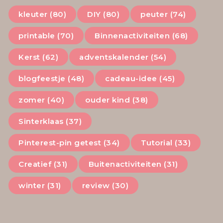
kleuter (80)
DIY (80)
peuter (74)
printable (70)
Binnenactiviteiten (68)
Kerst (62)
adventskalender (54)
blogfeestje (48)
cadeau-idee (45)
zomer (40)
ouder kind (38)
Sinterklaas (37)
Pinterest-pin getest (34)
Tutorial (33)
Creatief (31)
Buitenactiviteiten (31)
winter (31)
review (30)