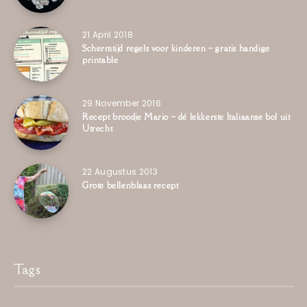
21 April 2018
Schermtijd regels voor kinderen – gratis handige
printable
29 November 2016
Recept broodje Mario – dé lekkerste Italiaanse bol uit
Utrecht
22 Augustus 2013
Grote bellenblaas recept
Tags