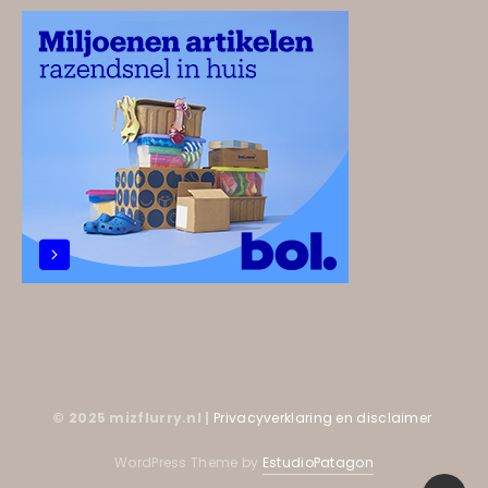
© 2025 mizflurry.nl |
Privacyverklaring en disclaimer
WordPress Theme by
EstudioPatagon