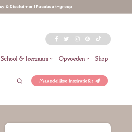
cy & Disclaimer
|
Facebook-groep
School & leerzaam
Opvoeden
Shop
Maandelijkse InspiratieKit