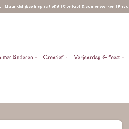
p
|
Maandelijkse InspiratieKit
|
Contact & samenwerken
|
Priva
n met kinderen
Creatief
Verjaardag & feest