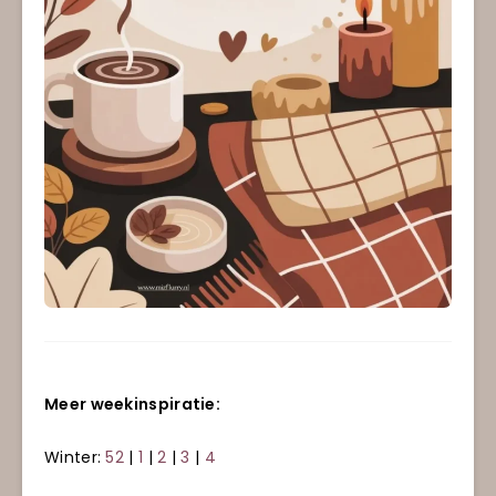
Meer weekinspiratie:
Winter:
52
|
1
|
2
|
3
|
4