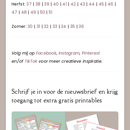
Herfst:
37
|
38
|
39
|
40
|
41
|
42
|
43
|
44
|
45
|
46
|
47
|
48
|
49
|
50
|
51
Zomer:
30
|
31
|
32
|
33
|
34
|
35
|
36
Volg mij op
Facebook
,
Instagram
,
Pinterest
en/of
TikTok
voor meer creatieve inspiratie.
Schrijf je in voor de nieuwsbrief en krijg
toegang tot extra gratis printables