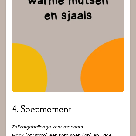
4. Soepmoment
Zelfzorgchallenge voor moeders
Maak (of warm) een kom soep (op) en… doe