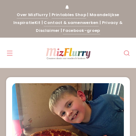
Over MizFlurry
|
Printables Shop
|
Maandelijkse
InspiratieKit
|
Contact & samenwerken
|
Privacy &
Disclaimer
|
Facebook-groep