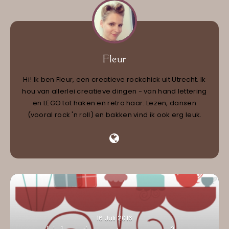
Fleur
Hi! Ik ben Fleur, een creatieve rockchick uit Utrecht. Ik
hou van allerlei creatieve dingen - van hand lettering
en LEGO tot haken en retro haar. Lezen, dansen
(vooral rock 'n roll) en bakken vind ik ook erg leuk.
16 Juli 2016