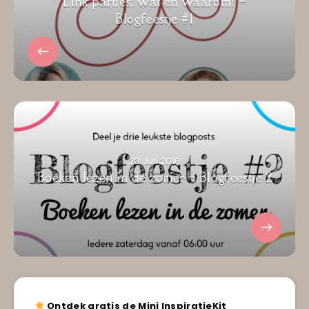
Link parties, wat en waarom? –
Blogfeestje #1
23 Juli 2016
Boeken lezen in de zomer – Blogfeestje 2
Ontdek gratis de Mini InspiratieKit