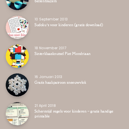
bellenblazers
10 September 2013
Sudoku’s voor kinderen (gratis download)
18 November 2017
Sinterklaasknutsel Piet Mondriaan
16 Januari 2013
Gratis haakpatroon sneeuwvlok
21 April 2018
Schermtijd regels voor kinderen – gratis handige
printable