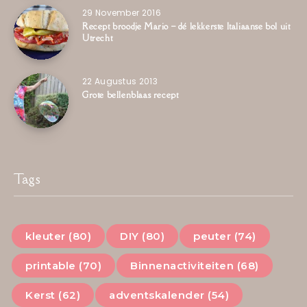
29 November 2016
Recept broodje Mario – dé lekkerste Italiaanse bol uit
Utrecht
22 Augustus 2013
Grote bellenblaas recept
Tags
kleuter (80)
DIY (80)
peuter (74)
printable (70)
Binnenactiviteiten (68)
Kerst (62)
adventskalender (54)