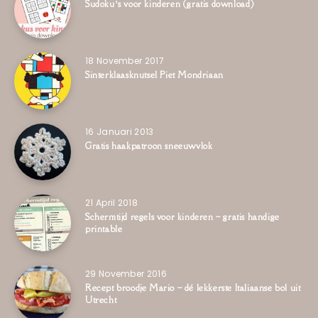
Sudoku’s voor kinderen (gratis download)
18 November 2017
Sinterklaasknutsel Piet Mondriaan
16 Januari 2013
Gratis haakpatroon sneeuwvlok
21 April 2018
Schermtijd regels voor kinderen – gratis handige
printable
29 November 2016
Recept broodje Mario – dé lekkerste Italiaanse bol uit
Utrecht