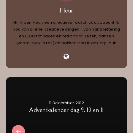
Fleur
Hi! Ik ben Fleur, een creatieve rockchick uit Utrecht. Ik
hou van allerlei creatieve dingen - van hand lettering
en LEGO tot haken en retro haar. Lezen, dansen
(vooral rock 'n roll) en bakken vind ik ook erg leuk.
11 December 2012
Adventkalender dag 9, 10 en 11