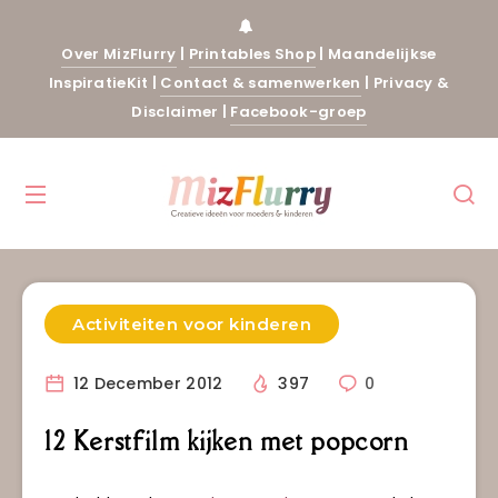
Over MizFlurry
|
Printables Shop
|
Maandelijkse
InspiratieKit
|
Contact & samenwerken
|
Privacy &
Disclaimer
|
Facebook-groep
Activiteiten voor kinderen
12 December 2012
397
0
12 Kerstfilm kijken met popcorn