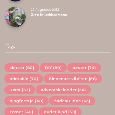
22 Augustus 2013
Grote bellenblaas recept
Tags
kleuter (80)
DIY (80)
peuter (74)
printable (70)
Binnenactiviteiten (68)
Kerst (62)
adventskalender (54)
blogfeestje (48)
cadeau-idee (45)
zomer (40)
ouder kind (38)