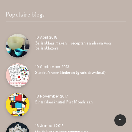
Populaire blogs
10 April 2018
Bellenblaas maken – recepten en ideeën voor
bellenblazers
10 September 2013
Sudoku’s voor kinderen (gratis download)
18 November 2017
Sinterklaasknutsel Piet Mondriaan
16 Januari 2013
Gratis haakpatroon sneeuwvlok