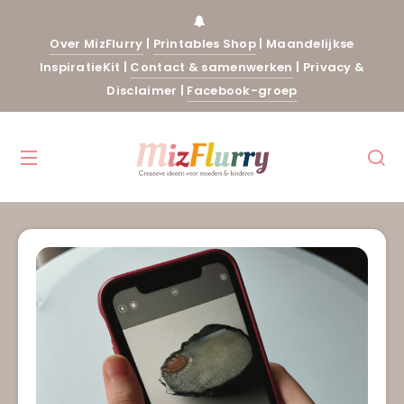
Over MizFlurry
|
Printables Shop
|
Maandelijkse
InspiratieKit
|
Contact & samenwerken
|
Privacy &
Disclaimer
|
Facebook-groep