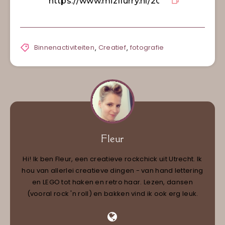
Binnenactiviteiten
,
Creatief
,
fotografie
Fleur
Hi! Ik ben Fleur, een creatieve rockchick uit Utrecht. Ik
hou van allerlei creatieve dingen - van hand lettering
en LEGO tot haken en retro haar. Lezen, dansen
(vooral rock 'n roll) en bakken vind ik ook erg leuk.