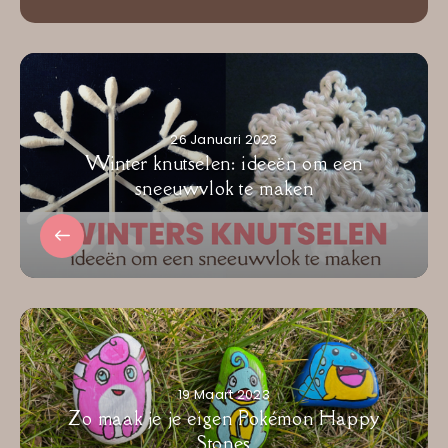
26 Januari 2023
Winter knutselen: ideeën om een
sneeuwvlok te maken
19 Maart 2023
Zo maak je je eigen Pokémon Happy
Stones