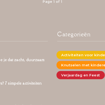
Page 1 of 1
Categorieën
Activiteiten voor kind
oe je dat zacht, duurzaam
Knutselen met kinder
Verjaardag en Feest
? 7 simpele activiteiten