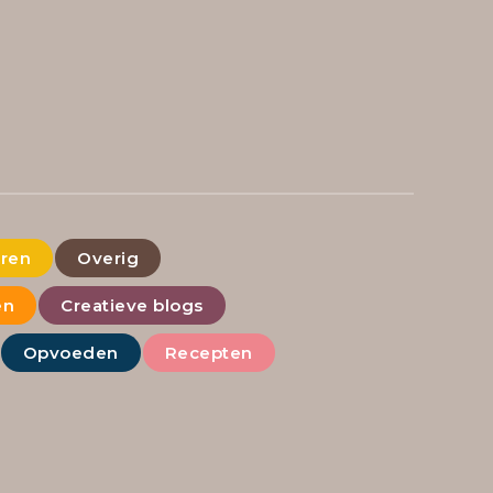
eren
Overig
en
Creatieve blogs
Opvoeden
Recepten