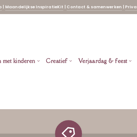
p
|
Maandelijkse InspiratieKit
|
Contact & samenwerken
|
Priva
n met kinderen
Creatief
Verjaardag & feest