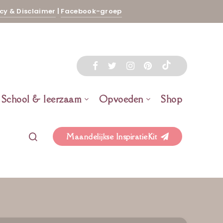
cy & Disclaimer
|
Facebook-groep
School & leerzaam
Opvoeden
Shop
Maandelijkse InspiratieKit