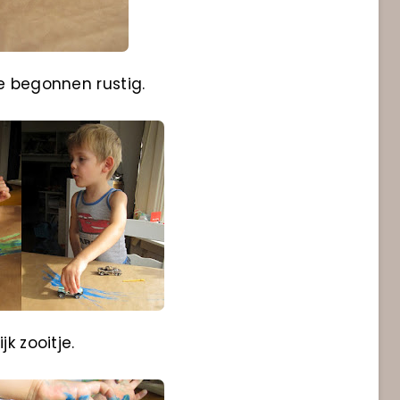
e begonnen rustig.
k zooitje.