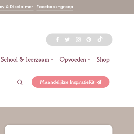
cy & Disclaimer
|
Facebook-groep
School & leerzaam
Opvoeden
Shop
Maandelijkse InspiratieKit