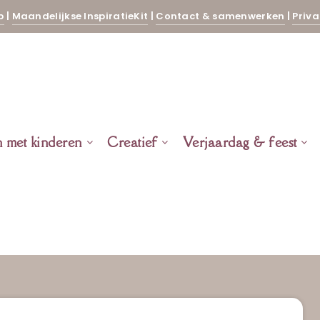
p
|
Maandelijkse InspiratieKit
|
Contact & samenwerken
|
Priva
n met kinderen
Creatief
Verjaardag & feest