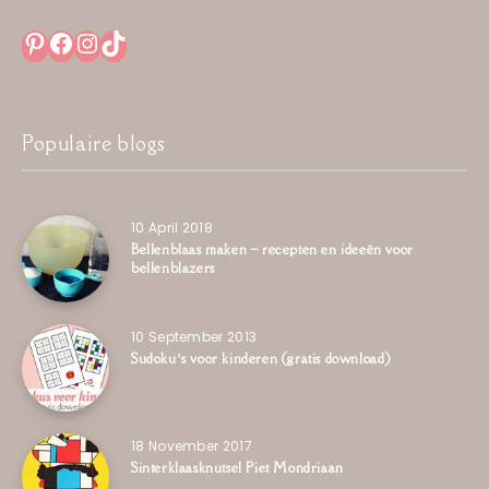
Pinterest
Facebook
Instagram
TikTok
Populaire blogs
10 April 2018
Bellenblaas maken – recepten en ideeën voor
bellenblazers
10 September 2013
Sudoku’s voor kinderen (gratis download)
18 November 2017
Sinterklaasknutsel Piet Mondriaan