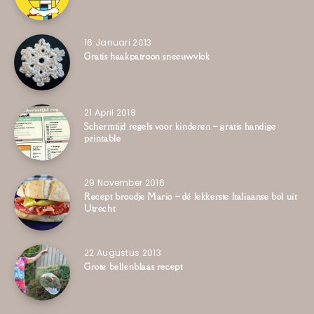
16 Januari 2013
Gratis haakpatroon sneeuwvlok
21 April 2018
Schermtijd regels voor kinderen – gratis handige
printable
29 November 2016
Recept broodje Mario – dé lekkerste Italiaanse bol uit
Utrecht
22 Augustus 2013
Grote bellenblaas recept