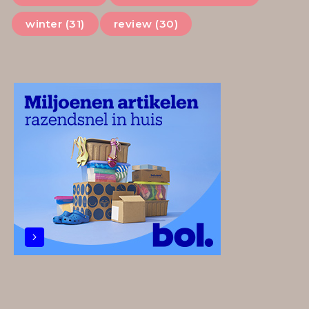
winter (31)
review (30)