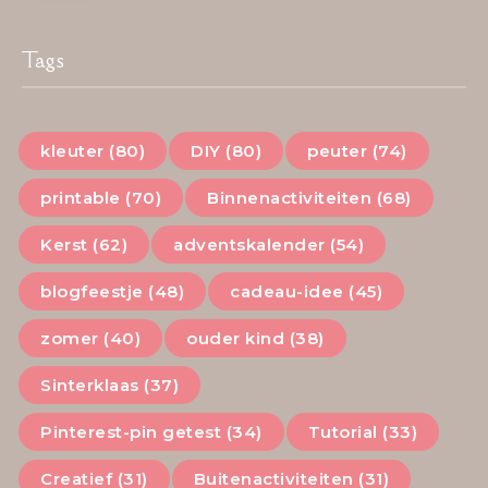
Tags
kleuter (80)
DIY (80)
peuter (74)
printable (70)
Binnenactiviteiten (68)
Kerst (62)
adventskalender (54)
blogfeestje (48)
cadeau-idee (45)
zomer (40)
ouder kind (38)
Sinterklaas (37)
Pinterest-pin getest (34)
Tutorial (33)
Creatief (31)
Buitenactiviteiten (31)