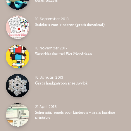
bellenblazers
10 September 2013
Sudoku’s voor kinderen (gratis download)
18 November 2017
Sinterklaasknutsel Piet Mondriaan
16 Januari 2013
Gratis haakpatroon sneeuwvlok
21 April 2018
Schermtijd regels voor kinderen – gratis handige
printable