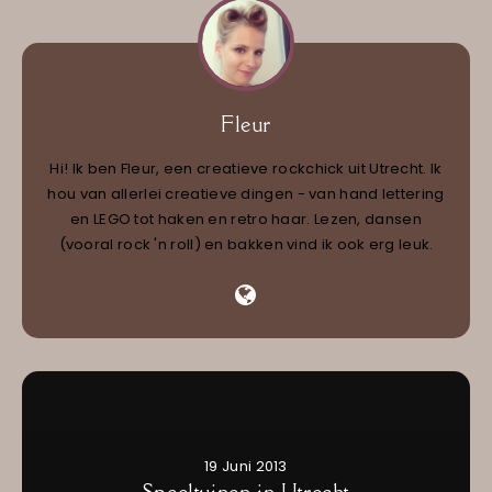
Fleur
Hi! Ik ben Fleur, een creatieve rockchick uit Utrecht. Ik
hou van allerlei creatieve dingen - van hand lettering
en LEGO tot haken en retro haar. Lezen, dansen
(vooral rock 'n roll) en bakken vind ik ook erg leuk.
19 Juni 2013