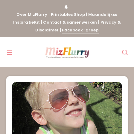
Over MizFlurry
|
Printables Shop
|
Maandelijkse
InspiratieKit
|
Contact & samenwerken
|
Privacy &
Disclaimer
|
Facebook-groep