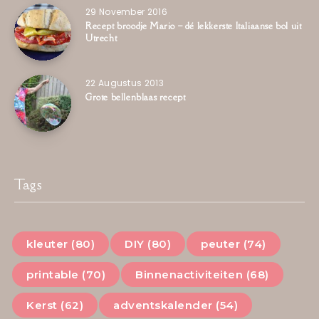
29 November 2016
Recept broodje Mario – dé lekkerste Italiaanse bol uit
Utrecht
22 Augustus 2013
Grote bellenblaas recept
Tags
kleuter (80)
DIY (80)
peuter (74)
printable (70)
Binnenactiviteiten (68)
Kerst (62)
adventskalender (54)