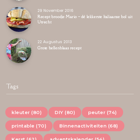
29 November 2016
Recept broodje Mario – dé lekkerste Italiaanse bol uit
Utrecht
22 Augustus 2013
Grote bellenblaas recept
Tags
kleuter (80)
DIY (80)
peuter (74)
printable (70)
Binnenactiviteiten (68)
Kerst (62)
adventskalender (54)