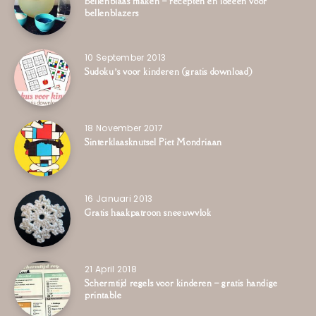
Bellenblaas maken – recepten en ideeën voor
bellenblazers
10 September 2013
Sudoku’s voor kinderen (gratis download)
18 November 2017
Sinterklaasknutsel Piet Mondriaan
16 Januari 2013
Gratis haakpatroon sneeuwvlok
21 April 2018
Schermtijd regels voor kinderen – gratis handige
printable