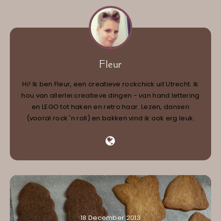
Fleur
Hi! Ik ben Fleur, een creatieve rockchick uit Utrecht. Ik
hou van allerlei creatieve dingen - van hand lettering
en LEGO tot haken en retro haar. Lezen, dansen
(vooral rock 'n roll) en bakken vind ik ook erg leuk.
18 December 2013