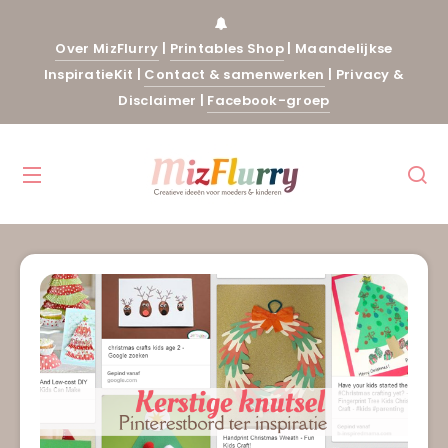
Over MizFlurry
|
Printables Shop
|
Maandelijkse
InspiratieKit
|
Contact & samenwerken
|
Privacy &
Disclaimer
|
Facebook-groep