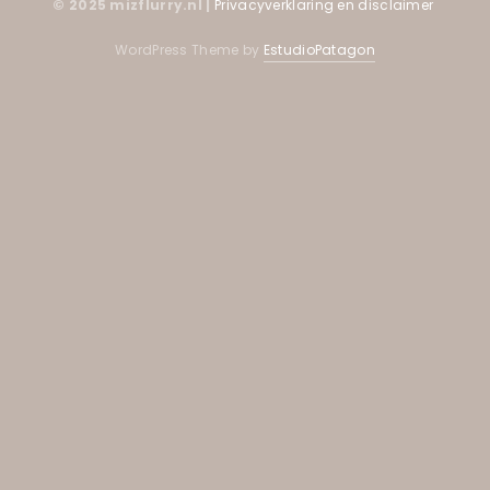
© 2025 mizflurry.nl |
Privacyverklaring en disclaimer
WordPress Theme by
EstudioPatagon