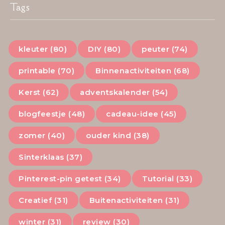
Tags
kleuter (80)
DIY (80)
peuter (74)
printable (70)
Binnenactiviteiten (68)
Kerst (62)
adventskalender (54)
blogfeestje (48)
cadeau-idee (45)
zomer (40)
ouder kind (38)
Sinterklaas (37)
Pinterest-pin getest (34)
Tutorial (33)
Creatief (31)
Buitenactiviteiten (31)
winter (31)
review (30)