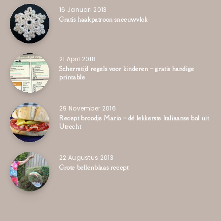
16 Januari 2013
Gratis haakpatroon sneeuwvlok
21 April 2018
Schermtijd regels voor kinderen – gratis handige
printable
29 November 2016
Recept broodje Mario – dé lekkerste Italiaanse bol uit
Utrecht
22 Augustus 2013
Grote bellenblaas recept