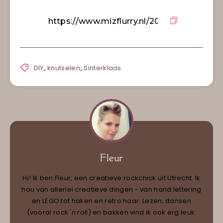
DIY
,
knutselen
,
Sinterklaas
Fleur
Hi! Ik ben Fleur, een creatieve rockchick uit Utrecht. Ik
hou van allerlei creatieve dingen - van hand lettering
en LEGO tot haken en retro haar. Lezen, dansen
(vooral rock 'n roll) en bakken vind ik ook erg leuk.