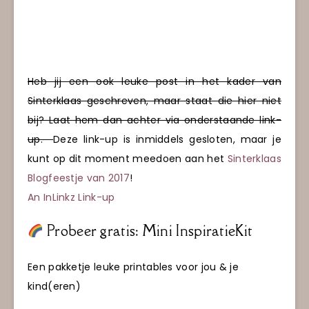
Heb jij een ook leuke post in het kader van
Sinterklaas geschreven, maar staat die hier niet
bij? Laat hem dan achter via onderstaande link-
up.
Deze link-up is inmiddels gesloten, maar je
kunt op dit moment meedoen aan het
Sinterklaas
Blogfeestje van 2017
!
An InLinkz Link-up
Probeer gratis: Mini InspiratieKit
Een pakketje leuke printables voor jou & je
kind(eren)