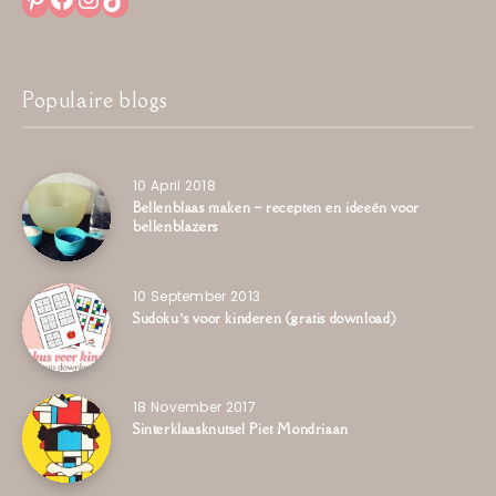
Populaire blogs
10 April 2018
Bellenblaas maken – recepten en ideeën voor
bellenblazers
10 September 2013
Sudoku’s voor kinderen (gratis download)
18 November 2017
Sinterklaasknutsel Piet Mondriaan