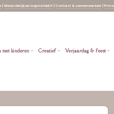
p
|
Maandelijkse InspiratieKit
|
Contact & samenwerken
|
Priva
n met kinderen
Creatief
Verjaardag & feest