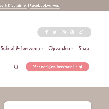
cy & Disclaimer
|
Facebook-groep
School & leerzaam
Opvoeden
Shop
Maandelijkse InspiratieKit