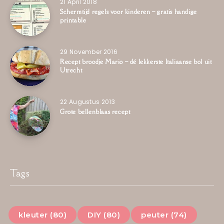
21 April 2018
Schermtijd regels voor kinderen – gratis handige
printable
29 November 2016
Recept broodje Mario – dé lekkerste Italiaanse bol uit
Utrecht
22 Augustus 2013
Grote bellenblaas recept
Tags
kleuter (80)
DIY (80)
peuter (74)