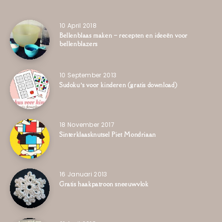
10 April 2018
Bellenblaas maken – recepten en ideeën voor
bellenblazers
10 September 2013
Sudoku’s voor kinderen (gratis download)
18 November 2017
Sinterklaasknutsel Piet Mondriaan
16 Januari 2013
Gratis haakpatroon sneeuwvlok