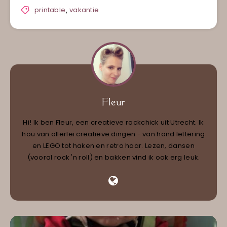
printable
,
vakantie
Fleur
Hi! Ik ben Fleur, een creatieve rockchick uit Utrecht. Ik
hou van allerlei creatieve dingen - van hand lettering
en LEGO tot haken en retro haar. Lezen, dansen
(vooral rock 'n roll) en bakken vind ik ook erg leuk.