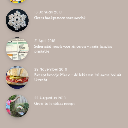
16 Januari 2013
Gratis haakpatroon sneeuwvlok
21 April 2018
Schermtijd regels voor kinderen – gratis handige
printable
29 November 2016
Recept broodje Mario – dé lekkerste Italiaanse bol uit
Utrecht
22 Augustus 2013
Grote bellenblaas recept