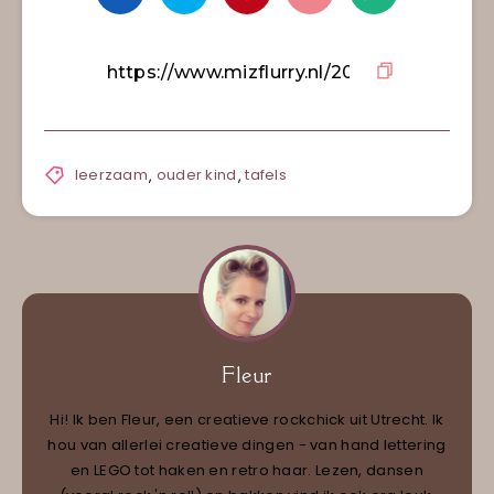
leerzaam
,
ouder kind
,
tafels
Fleur
Hi! Ik ben Fleur, een creatieve rockchick uit Utrecht. Ik
hou van allerlei creatieve dingen - van hand lettering
en LEGO tot haken en retro haar. Lezen, dansen