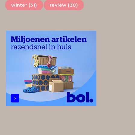
winter (31)
review (30)