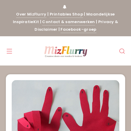
Over MizFlurry
|
Printables Shop
|
Maandelijkse
InspiratieKit
|
Contact & samenwerken
|
Privacy &
Disclaimer
|
Facebook-groep