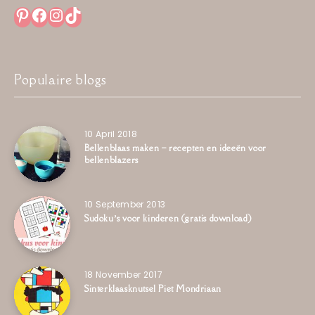
Pinterest
Facebook
Instagram
TikTok
Populaire blogs
10 April 2018
Bellenblaas maken – recepten en ideeën voor
bellenblazers
10 September 2013
Sudoku’s voor kinderen (gratis download)
18 November 2017
Sinterklaasknutsel Piet Mondriaan