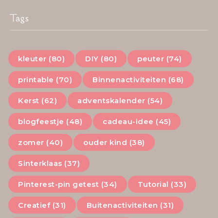
Tags
kleuter (80)
DIY (80)
peuter (74)
printable (70)
Binnenactiviteiten (68)
Kerst (62)
adventskalender (54)
blogfeestje (48)
cadeau-idee (45)
zomer (40)
ouder kind (38)
Sinterklaas (37)
Pinterest-pin getest (34)
Tutorial (33)
Creatief (31)
Buitenactiviteiten (31)