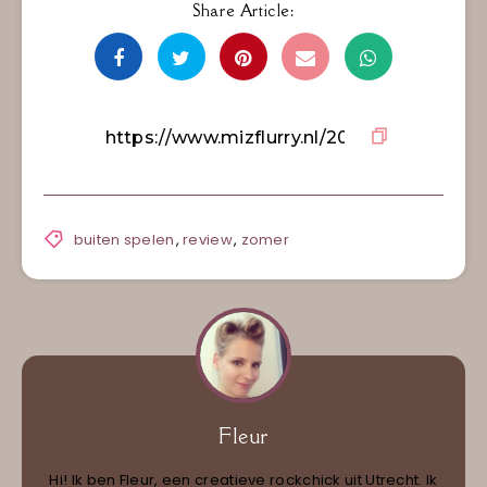
Share Article:
buiten spelen
,
review
,
zomer
Fleur
Hi! Ik ben Fleur, een creatieve rockchick uit Utrecht. Ik