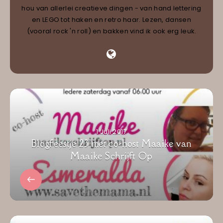
hou van allerlei creatieve dingen - van hand lettering
en LEGO tot haken en retro haar. Lezen, dansen
(vooral rock 'n roll) en bakken vind ik ook erg leuk.
1 Juli 2017
Blogfeestje 23 met co-host Maaike van
Maaike Schrijft Op