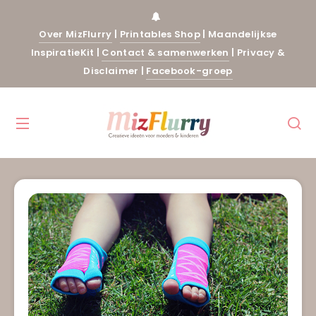
Over MizFlurry
|
Printables Shop
|
Maandelijkse
InspiratieKit
|
Contact & samenwerken
|
Privacy &
Disclaimer
|
Facebook-groep