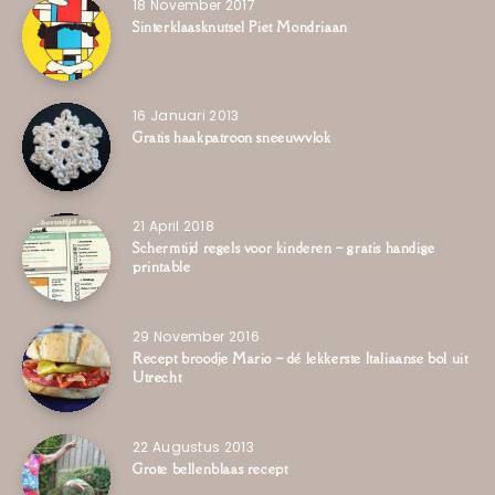
18 November 2017
Sinterklaasknutsel Piet Mondriaan
16 Januari 2013
Gratis haakpatroon sneeuwvlok
21 April 2018
Schermtijd regels voor kinderen – gratis handige
printable
29 November 2016
Recept broodje Mario – dé lekkerste Italiaanse bol uit
Utrecht
22 Augustus 2013
Grote bellenblaas recept