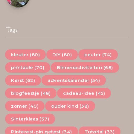
Tags
kleuter (80)
DIY (80)
peuter (74)
printable (70)
Binnenactiviteiten (68)
Kerst (62)
adventskalender (54)
blogfeestje (48)
cadeau-idee (45)
zomer (40)
ouder kind (38)
Sinterklaas (37)
Pinterest-pin getest (34)
Tutorial (33)