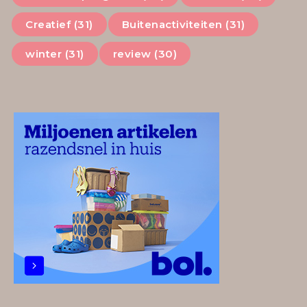
Creatief (31)
Buitenactiviteiten (31)
winter (31)
review (30)