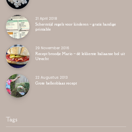
21 April 2018
Schermtijd regels voor kinderen – gratis handige
printable
29 November 2016
Recept broodje Mario – dé lekkerste Italiaanse bol uit
Utrecht
22 Augustus 2013
Grote bellenblaas recept
Tags