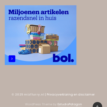
© 2025 mizflurry.nl |
Privacyverklaring en disclaimer
WordPress Theme by
EstudioPatagon