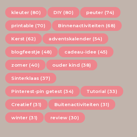
kleuter (80)
DIY (80)
peuter (74)
printable (70)
Binnenactiviteiten (68)
Kerst (62)
adventskalender (54)
blogfeestje (48)
cadeau-idee (45)
zomer (40)
ouder kind (38)
Sinterklaas (37)
Pinterest-pin getest (34)
Tutorial (33)
Creatief (31)
Buitenactiviteiten (31)
winter (31)
review (30)