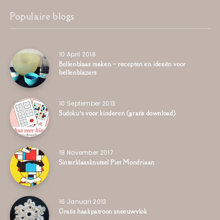
Populaire blogs
10 April 2018
Bellenblaas maken – recepten en ideeën voor
bellenblazers
10 September 2013
Sudoku’s voor kinderen (gratis download)
18 November 2017
Sinterklaasknutsel Piet Mondriaan
16 Januari 2013
Gratis haakpatroon sneeuwvlok