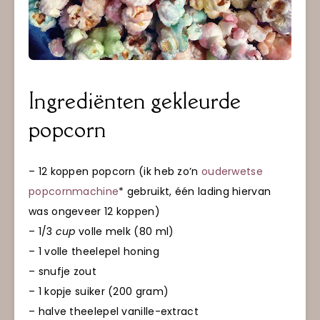
Ingrediënten gekleurde
popcorn
– 12 koppen popcorn (ik heb zo’n
ouderwetse
popcornmachine
* gebruikt, één lading hiervan
was ongeveer 12 koppen)
– 1/3
cup
volle melk (80 ml)
– 1 volle theelepel honing
– snufje zout
– 1 kopje suiker (200 gram)
– halve theelepel vanille-extract