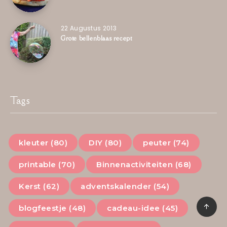
22 Augustus 2013
Grote bellenblaas recept
Tags
kleuter (80)
DIY (80)
peuter (74)
printable (70)
Binnenactiviteiten (68)
Kerst (62)
adventskalender (54)
blogfeestje (48)
cadeau-idee (45)