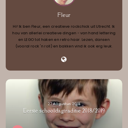
Fleur
Hi! Ik ben Fleur, een creatieve rockchick uit Utrecht. Ik
hou van allerlei creatieve dingen - van hand lettering
en LEGO tot haken en retro haar. Lezen, dansen
(vooral rock 'n roll) en bakken vind ik ook erg leuk.
27 Augustus 2018
Eerste schooldagtraditie 2018/2019