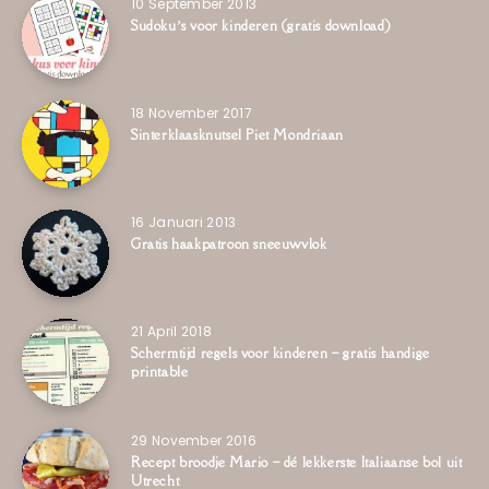
10 September 2013
Sudoku’s voor kinderen (gratis download)
18 November 2017
Sinterklaasknutsel Piet Mondriaan
16 Januari 2013
Gratis haakpatroon sneeuwvlok
21 April 2018
Schermtijd regels voor kinderen – gratis handige
printable
29 November 2016
Recept broodje Mario – dé lekkerste Italiaanse bol uit
Utrecht