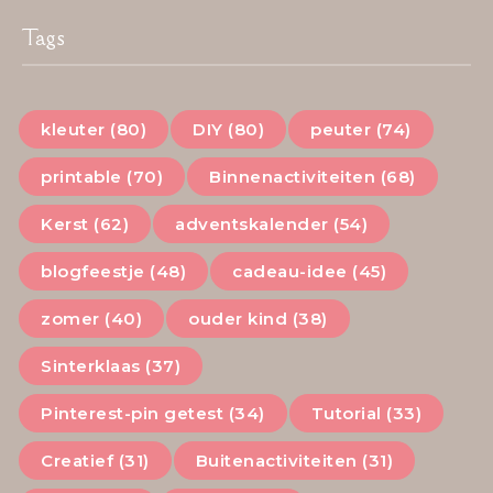
Tags
kleuter (80)
DIY (80)
peuter (74)
printable (70)
Binnenactiviteiten (68)
Kerst (62)
adventskalender (54)
blogfeestje (48)
cadeau-idee (45)
zomer (40)
ouder kind (38)
Sinterklaas (37)
Pinterest-pin getest (34)
Tutorial (33)
Creatief (31)
Buitenactiviteiten (31)