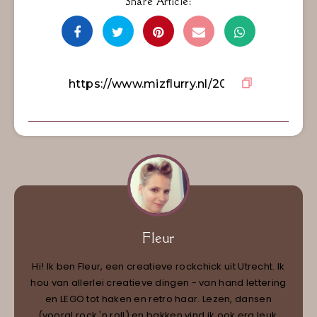
Share Article:
Fleur
Hi! Ik ben Fleur, een creatieve rockchick uit Utrecht. Ik
hou van allerlei creatieve dingen - van hand lettering
en LEGO tot haken en retro haar. Lezen, dansen
(vooral rock 'n roll) en bakken vind ik ook erg leuk.