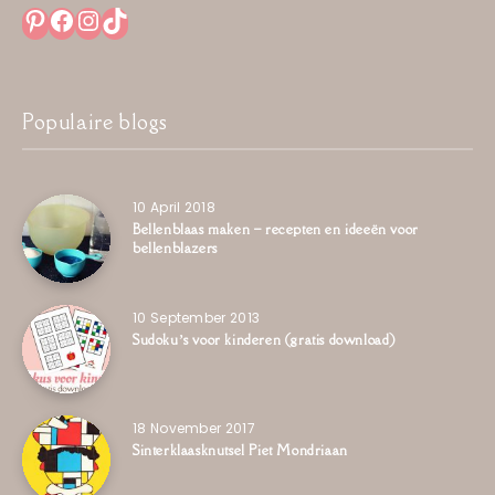
Pinterest
Facebook
Instagram
TikTok
Populaire blogs
10 April 2018
Bellenblaas maken – recepten en ideeën voor
bellenblazers
10 September 2013
Sudoku’s voor kinderen (gratis download)
18 November 2017
Sinterklaasknutsel Piet Mondriaan