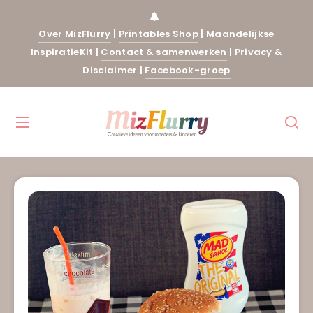
Over MizFlurry
|
Printables Shop
|
Maandelijkse
InspiratieKit
|
Contact & samenwerken
|
Privacy &
Disclaimer
|
Facebook-groep