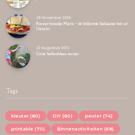
29 November 2016
Recept broodje Mario – dé lekkerste Italiaanse bol uit
Utrecht
22 Augustus 2013
Grote bellenblaas recept
Tags
kleuter (80)
DIY (80)
peuter (74)
printable (70)
Binnenactiviteiten (68)