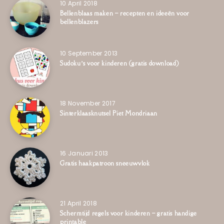
10 April 2018
Bellenblaas maken – recepten en ideeën voor
bellenblazers
10 September 2013
Sudoku’s voor kinderen (gratis download)
18 November 2017
Sinterklaasknutsel Piet Mondriaan
16 Januari 2013
Gratis haakpatroon sneeuwvlok
21 April 2018
Schermtijd regels voor kinderen – gratis handige
printable