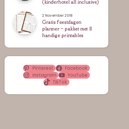
(kinderhotel all inclusive)
2 November 2018
Gratis feestdagen
planner – pakket met 11
handige printables
Pinterest
Facebook
Instagram
YouTube
TikTok