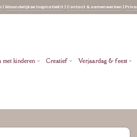
p
|
Maandelijkse InspiratieKit
|
Contact & samenwerken
|
Priva
n met kinderen
Creatief
Verjaardag & feest