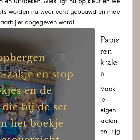
 en uitzoeken. Alles ligt nu op kleur en we
e sets worden nu weer echt gebouwd en mee
waarbij er opgegeven wordt.
Papie
ren
krale
n
Maak
je
eigen
kralen
en rijg