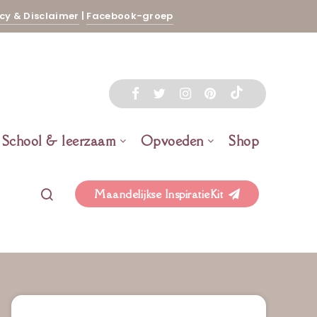
cy & Disclaimer
|
Facebook-groep
School & leerzaam
Opvoeden
Shop
Maandelijkse InspiratieKit