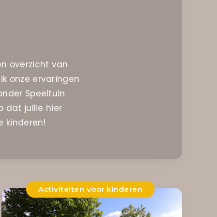
en overzicht van
ik onze ervaringen
onder Speeltuin
dat jullie hier
e kinderen!
Activiteiten voor kinderen