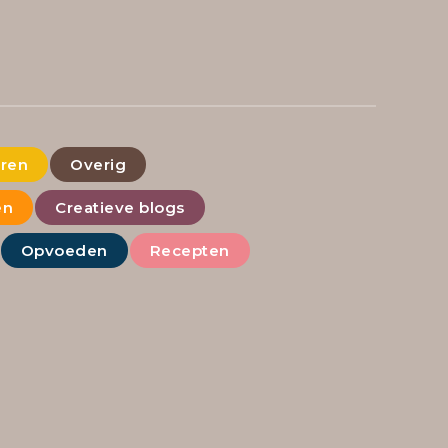
eren
Overig
en
Creatieve blogs
Opvoeden
Recepten