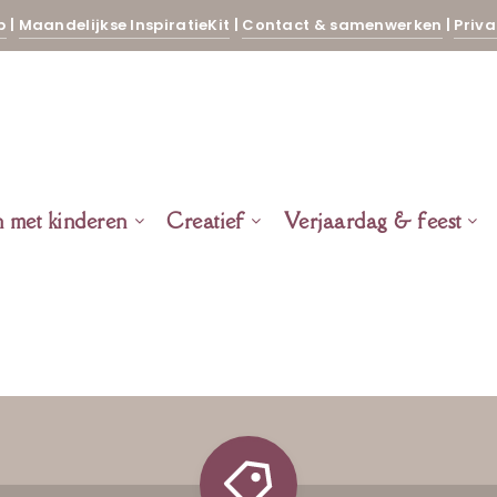
p
|
Maandelijkse InspiratieKit
|
Contact & samenwerken
|
Priva
n met kinderen
Creatief
Verjaardag & feest