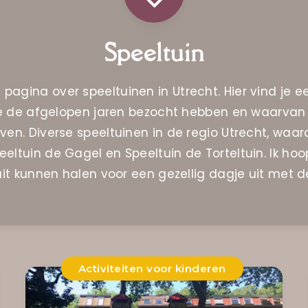
Speeltuin
pagina over speeltuinen in Utrecht. Hier vind je e
e de afgelopen jaren bezocht hebben en waarvan 
en. Diverse speeltuinen in de regio Utrecht, waar
eeltuin de Gagel en Speeltuin de Torteltuin. Ik hoop 
 uit kunnen halen voor een gezellig dagje uit met d
Activiteiten voor kinderen