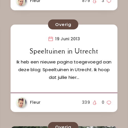
Fleur
879
3
Overig
19 Juni 2013
Speeltuinen in Utrecht
Ik heb een nieuwe pagina toegevoegd aan
deze blog: Speeltuinen in Utrecht. Ik hoop
dat jullie hier…
Fleur
339
0
Overig