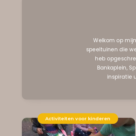
Welkom op mijn 
speeltuinen die w
heb opgeschrev
Bankaplein, Sp
inspiratie
Activiteiten voor kinderen