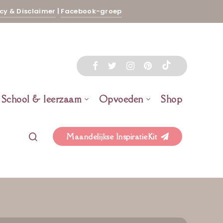
cy & Disclaimer
|
Facebook-groep
School & leerzaam
Opvoeden
Shop
Maandelijkse InspiratieKit