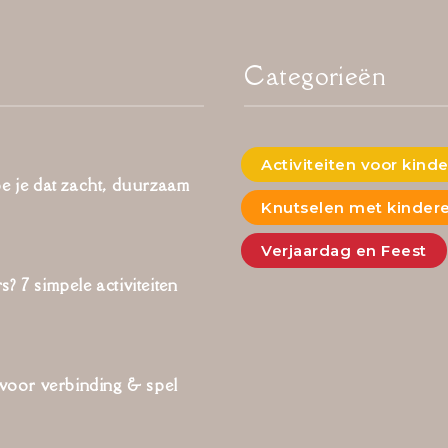
Categorieën
Activiteiten voor kind
oe je dat zacht, duurzaam
Knutselen met kinder
Verjaardag en Feest
? 7 simpele activiteiten
 voor verbinding & spel