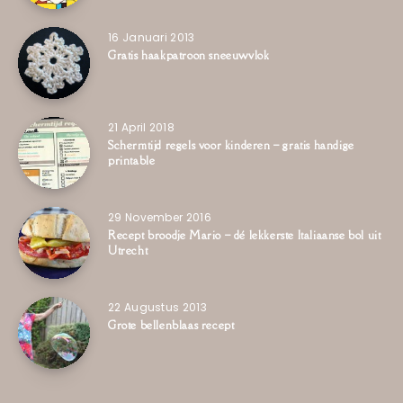
16 Januari 2013
Gratis haakpatroon sneeuwvlok
21 April 2018
Schermtijd regels voor kinderen – gratis handige
printable
29 November 2016
Recept broodje Mario – dé lekkerste Italiaanse bol uit
Utrecht
22 Augustus 2013
Grote bellenblaas recept