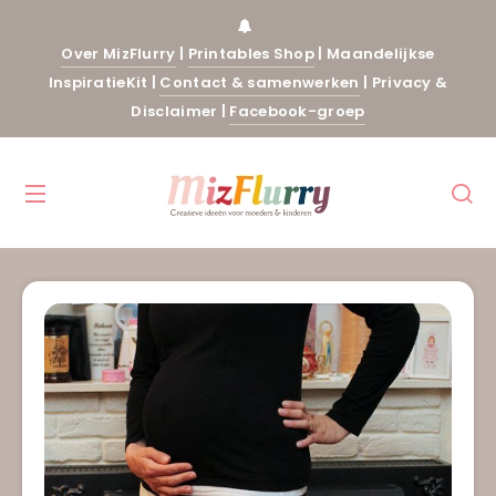
Over MizFlurry
|
Printables Shop
|
Maandelijkse
InspiratieKit
|
Contact & samenwerken
|
Privacy &
Disclaimer
|
Facebook-groep