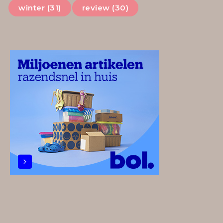
winter (31)
review (30)