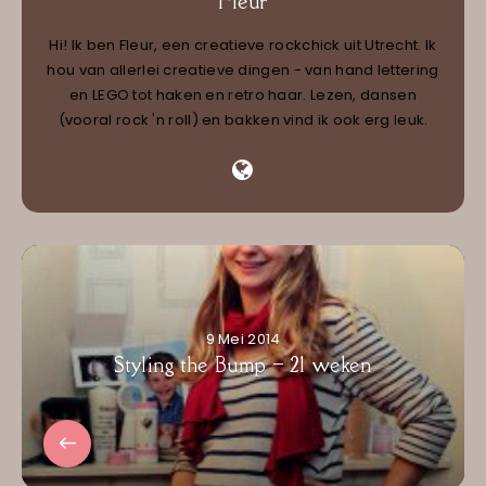
Fleur
Hi! Ik ben Fleur, een creatieve rockchick uit Utrecht. Ik
hou van allerlei creatieve dingen - van hand lettering
en LEGO tot haken en retro haar. Lezen, dansen
(vooral rock 'n roll) en bakken vind ik ook erg leuk.
9 Mei 2014
Styling the Bump – 21 weken