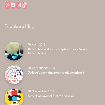
Pinterest
Facebook
Instagram
TikTok
Populaire blogs
10 April 2018
Bellenblaas maken – recepten en ideeën voor
bellenblazers
10 September 2013
Sudoku’s voor kinderen (gratis download)
18 November 2017
Sinterklaasknutsel Piet Mondriaan