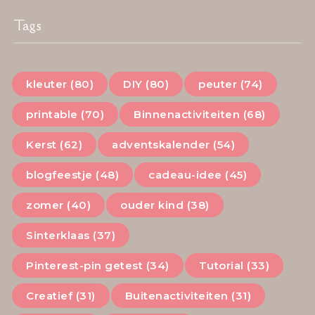
Tags
kleuter (80)
DIY (80)
peuter (74)
printable (70)
Binnenactiviteiten (68)
Kerst (62)
adventskalender (54)
blogfeestje (48)
cadeau-idee (45)
zomer (40)
ouder kind (38)
Sinterklaas (37)
Pinterest-pin getest (34)
Tutorial (33)
Creatief (31)
Buitenactiviteiten (31)