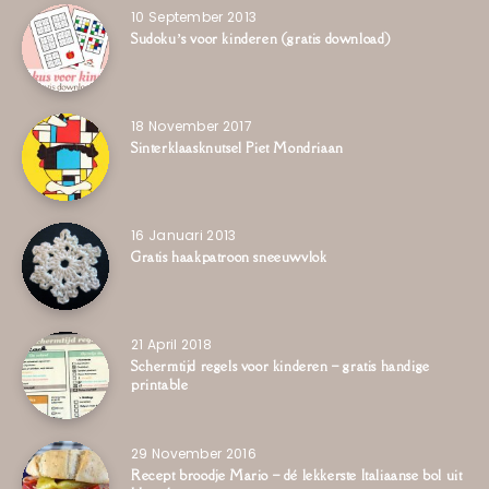
10 September 2013
Sudoku’s voor kinderen (gratis download)
18 November 2017
Sinterklaasknutsel Piet Mondriaan
16 Januari 2013
Gratis haakpatroon sneeuwvlok
21 April 2018
Schermtijd regels voor kinderen – gratis handige
printable
29 November 2016
Recept broodje Mario – dé lekkerste Italiaanse bol uit