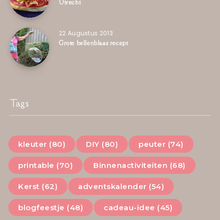
Utrecht
22 Augustus 2013
Grote bellenblaas recept
Tags
kleuter (80)
DIY (80)
peuter (74)
printable (70)
Binnenactiviteiten (68)
Kerst (62)
adventskalender (54)
blogfeestje (48)
cadeau-idee (45)