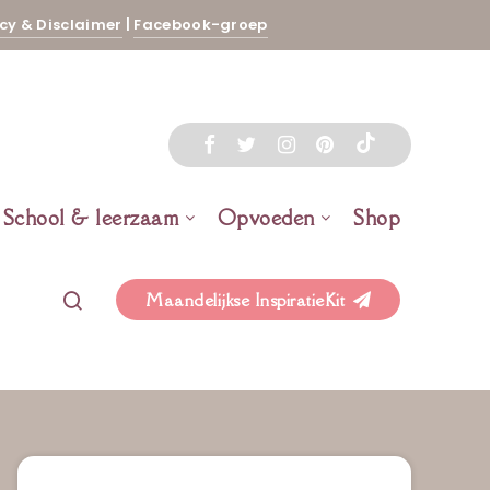
cy & Disclaimer
|
Facebook-groep
School & leerzaam
Opvoeden
Shop
Maandelijkse InspiratieKit