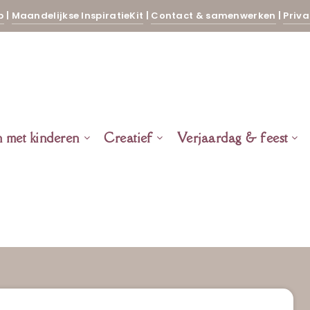
p
|
Maandelijkse InspiratieKit
|
Contact & samenwerken
|
Priva
n met kinderen
Creatief
Verjaardag & feest