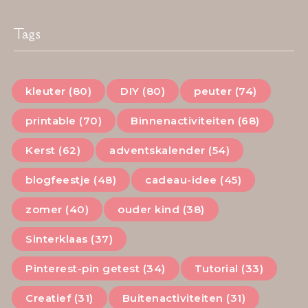
Tags
kleuter (80)
DIY (80)
peuter (74)
printable (70)
Binnenactiviteiten (68)
Kerst (62)
adventskalender (54)
blogfeestje (48)
cadeau-idee (45)
zomer (40)
ouder kind (38)
Sinterklaas (37)
Pinterest-pin getest (34)
Tutorial (33)
Creatief (31)
Buitenactiviteiten (31)