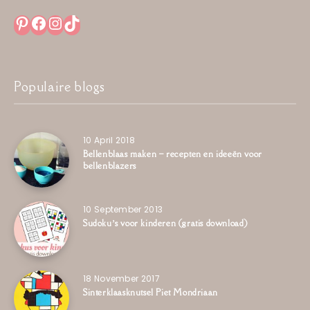
Pinterest
Facebook
Instagram
TikTok
Populaire blogs
10 April 2018
Bellenblaas maken – recepten en ideeën voor
bellenblazers
10 September 2013
Sudoku’s voor kinderen (gratis download)
18 November 2017
Sinterklaasknutsel Piet Mondriaan