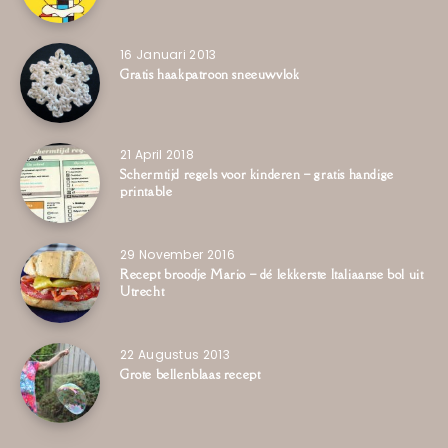
16 Januari 2013
Gratis haakpatroon sneeuwvlok
21 April 2018
Schermtijd regels voor kinderen – gratis handige
printable
29 November 2016
Recept broodje Mario – dé lekkerste Italiaanse bol uit
Utrecht
22 Augustus 2013
Grote bellenblaas recept