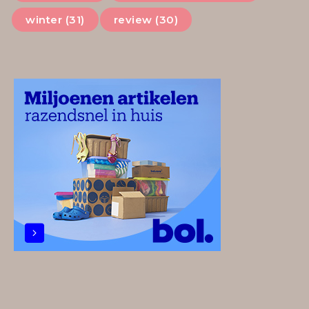
winter (31)
review (30)