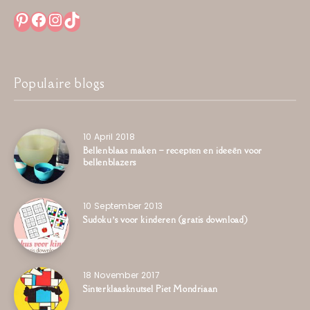
Pinterest
Facebook
Instagram
TikTok
Populaire blogs
10 April 2018
Bellenblaas maken – recepten en ideeën voor
bellenblazers
10 September 2013
Sudoku’s voor kinderen (gratis download)
18 November 2017
Sinterklaasknutsel Piet Mondriaan