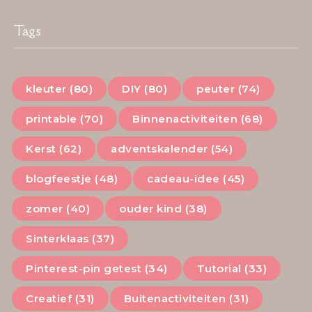
Tags
kleuter (80)
DIY (80)
peuter (74)
printable (70)
Binnenactiviteiten (68)
Kerst (62)
adventskalender (54)
blogfeestje (48)
cadeau-idee (45)
zomer (40)
ouder kind (38)
Sinterklaas (37)
Pinterest-pin getest (34)
Tutorial (33)
Creatief (31)
Buitenactiviteiten (31)