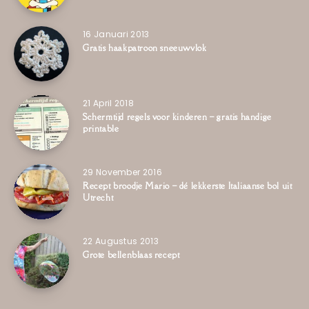
16 Januari 2013
Gratis haakpatroon sneeuwvlok
21 April 2018
Schermtijd regels voor kinderen – gratis handige
printable
29 November 2016
Recept broodje Mario – dé lekkerste Italiaanse bol uit
Utrecht
22 Augustus 2013
Grote bellenblaas recept