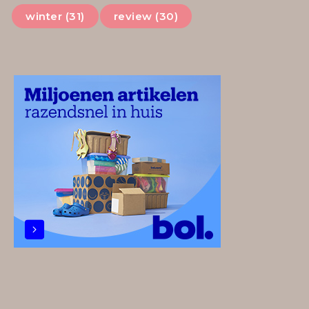
winter (31)
review (30)