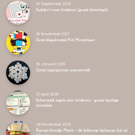
10 September 2013
Sudoku’s voor kinderen (gratis download)
18 November 2017
Sinterklaasknutsel Piet Mondriaan
16 Januari 2013
Gratis haakpatroon sneeuwvlok
21 April 2018
Schermtijd regels voor kinderen – gratis handige
printable
29 November 2016
Recept broodje Mario – dé lekkerste Italiaanse bol uit