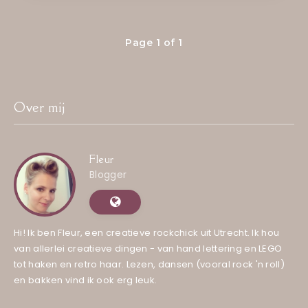
Page 1 of 1
Over mij
Fleur
Blogger
Hi! Ik ben Fleur, een creatieve rockchick uit Utrecht. Ik hou
van allerlei creatieve dingen - van hand lettering en LEGO
tot haken en retro haar. Lezen, dansen (vooral rock 'n roll)
en bakken vind ik ook erg leuk.