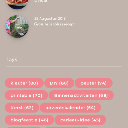
Utrecht
22 Augustus 2013
Grote bellenblaas recept
Tags
kleuter (80)
DIY (80)
peuter (74)
printable (70)
Binnenactiviteiten (68)
Kerst (62)
adventskalender (54)
blogfeestje (48)
cadeau-idee (45)