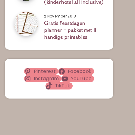
(kinderhotel all inclusive)
2 November 2018
Gratis feestdagen
planner – pakket met 11
handige printables
Pinterest
Facebook
Instagram
YouTube
TikTok