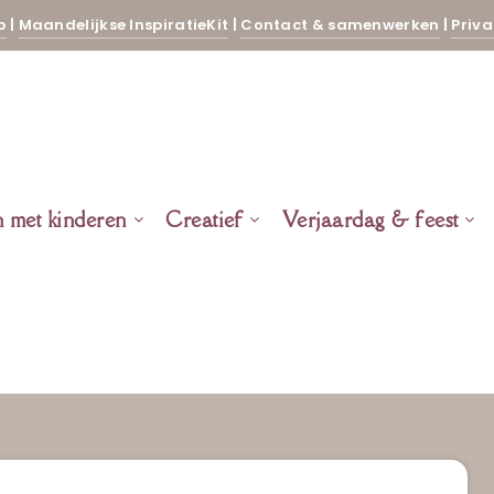
p
|
Maandelijkse InspiratieKit
|
Contact & samenwerken
|
Priva
n met kinderen
Creatief
Verjaardag & feest