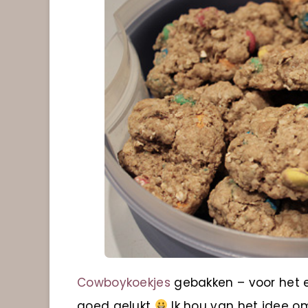
Cowboykoekjes
gebakken – voor het e
goed gelukt
Ik hou van het idee om 