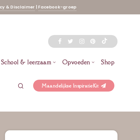
cy & Disclaimer
|
Facebook-groep
School & leerzaam
Opvoeden
Shop
Maandelijkse InspiratieKit