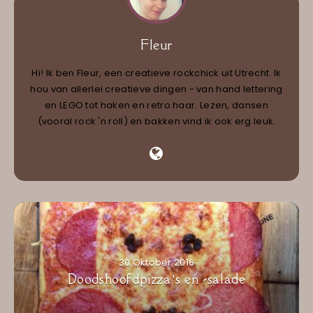
Fleur
Hi! Ik ben Fleur, een creatieve rockchick uit Utrecht. Ik
hou van allerlei creatieve dingen - van hand lettering
en LEGO tot haken en retro haar. Lezen, dansen
(vooral rock 'n roll) en bakken vind ik ook erg leuk.
30 Oktober 2016
Doodshoofdpizza’s en -salade