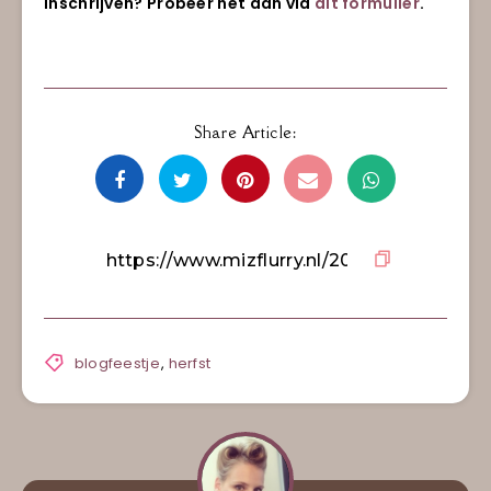
inschrijven? Probeer het dan via
dit formulier
.
Share Article:
blogfeestje
,
herfst