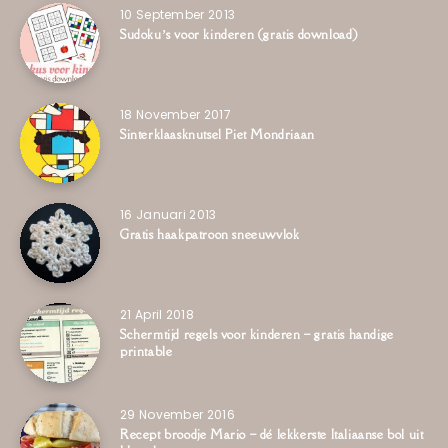
10 September 2013
Sudoku’s voor kinderen (gratis download)
18 November 2017
Sinterklaasknutsel Piet Mondriaan
16 Januari 2013
Gratis haakpatroon sneeuwvlok
21 April 2018
Schermtijd regels voor kinderen – gratis handige
printable
29 November 2016
Recept broodje Mario – dé lekkerste Italiaanse bol uit