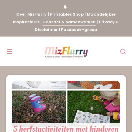
Over MizFlurry
|
Printables Shop
|
Maandelijkse
InspiratieKit
|
Contact & samenwerken
|
Privacy &
Disclaimer
|
Facebook-groep