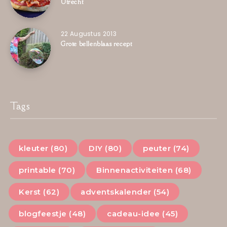
Utrecht
22 Augustus 2013
Grote bellenblaas recept
Tags
kleuter (80)
DIY (80)
peuter (74)
printable (70)
Binnenactiviteiten (68)
Kerst (62)
adventskalender (54)
blogfeestje (48)
cadeau-idee (45)