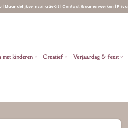
p
|
Maandelijkse InspiratieKit
|
Contact & samenwerken
|
Priva
n met kinderen
Creatief
Verjaardag & feest