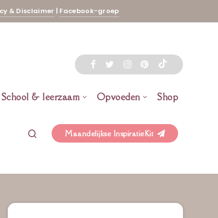
cy & Disclaimer
|
Facebook-groep
School & leerzaam
Opvoeden
Shop
Maandelijkse InspiratieKit