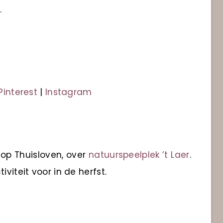
.
Pinterest
|
Instagram
 op Thuisloven, over
natuurspeelplek ’t Laer
.
viteit voor in de herfst.