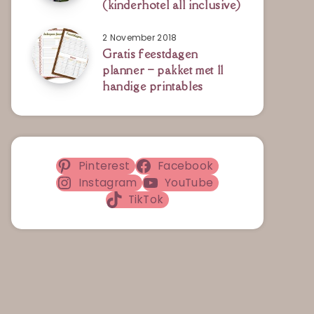
(kinderhotel all inclusive)
2 November 2018
Gratis feestdagen
planner – pakket met 11
handige printables
Pinterest
Facebook
Instagram
YouTube
TikTok