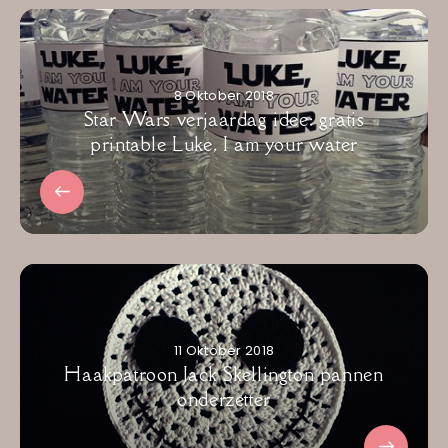
8 Oktober 2018
Star Wars verjaardag idee: gratis
printable Luke, I am your water
11 Oktober 2018
Haakpatroon Jack Skellington pannen
onderzetter