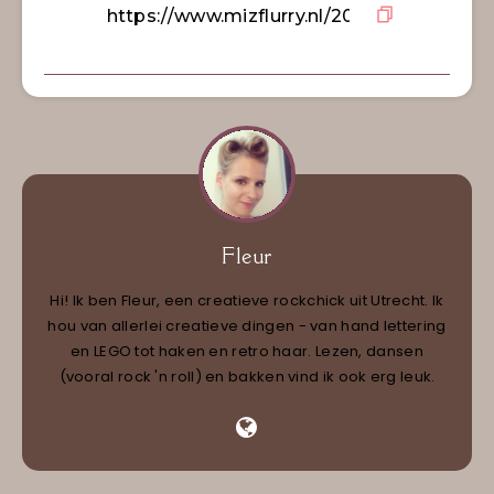
Fleur
Hi! Ik ben Fleur, een creatieve rockchick uit Utrecht. Ik
hou van allerlei creatieve dingen - van hand lettering
en LEGO tot haken en retro haar. Lezen, dansen
(vooral rock 'n roll) en bakken vind ik ook erg leuk.