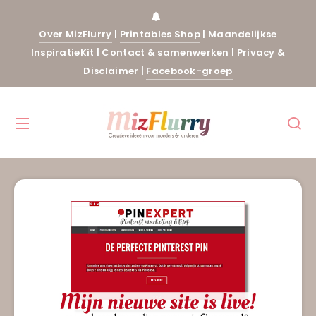
Over MizFlurry
|
Printables Shop
|
Maandelijkse
InspiratieKit
|
Contact & samenwerken
|
Privacy &
Disclaimer
|
Facebook-groep