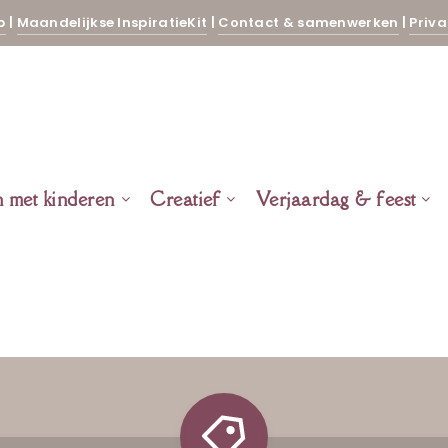
p
|
Maandelijkse InspiratieKit
|
Contact & samenwerken
|
Priva
n met kinderen
Creatief
Verjaardag & feest