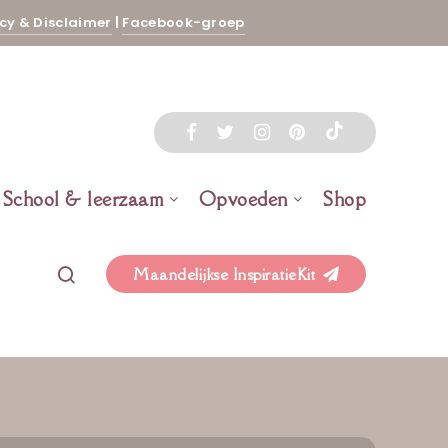
cy & Disclaimer
|
Facebook-groep
School & leerzaam
Opvoeden
Shop
Maandelijkse InspiratieKit