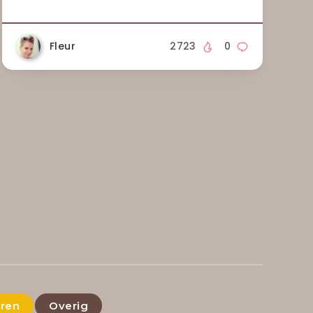
Fleur
2723
0
eren
Overig