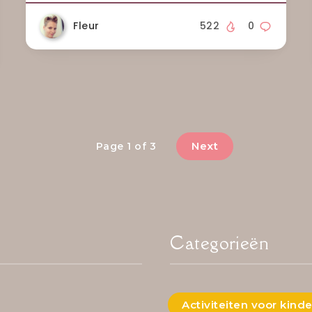
Fleur
522
0
Next
Page 1 of 3
Categorieën
Activiteiten voor kind