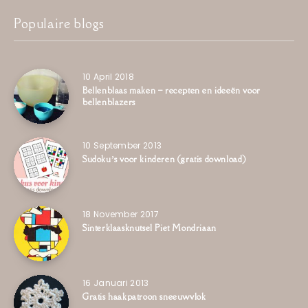
Populaire blogs
10 April 2018
Bellenblaas maken – recepten en ideeën voor
bellenblazers
10 September 2013
Sudoku’s voor kinderen (gratis download)
18 November 2017
Sinterklaasknutsel Piet Mondriaan
16 Januari 2013
Gratis haakpatroon sneeuwvlok