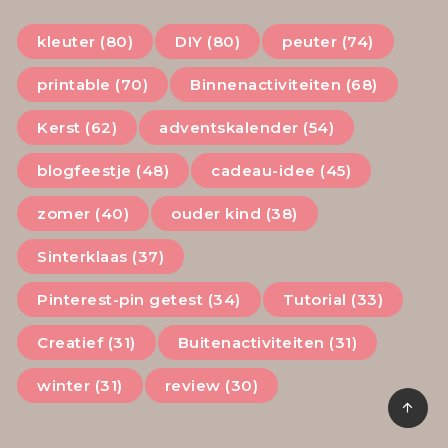
kleuter (80)
DIY (80)
peuter (74)
printable (70)
Binnenactiviteiten (68)
Kerst (62)
adventskalender (54)
blogfeestje (48)
cadeau-idee (45)
zomer (40)
ouder kind (38)
Sinterklaas (37)
Pinterest-pin getest (34)
Tutorial (33)
Creatief (31)
Buitenactiviteiten (31)
winter (31)
review (30)