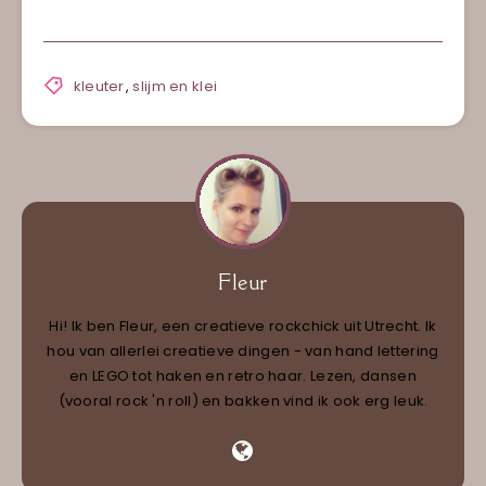
kleuter
,
slijm en klei
Fleur
Hi! Ik ben Fleur, een creatieve rockchick uit Utrecht. Ik
hou van allerlei creatieve dingen - van hand lettering
en LEGO tot haken en retro haar. Lezen, dansen
(vooral rock 'n roll) en bakken vind ik ook erg leuk.