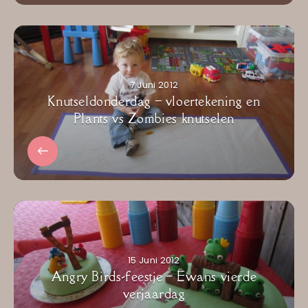
7 Juni 2012
Knutseldonderdag – vloertekening en
Plants vs Zombies knutselen
15 Juni 2012
Angry Birds-feestje – Ewans vierde
verjaardag