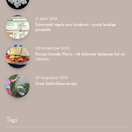
21 April 2018
Schermtijd regels voor kinderen – gratis handige
printable
29 November 2016
Recept broodje Mario – dé lekkerste Italiaanse bol uit
Utrecht
22 Augustus 2013
Grote bellenblaas recept
Tags