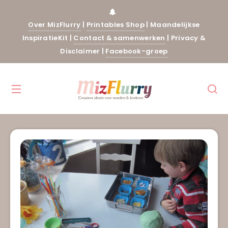
Over MizFlurry
|
Printables Shop
|
Maandelijkse
InspiratieKit
|
Contact & samenwerken
|
Privacy &
Disclaimer
|
Facebook-groep