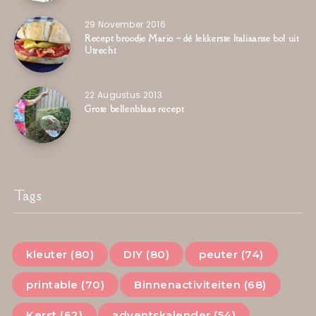
29 November 2016
Recept broodje Mario – dé lekkerste Italiaanse bol uit
Utrecht
22 Augustus 2013
Grote bellenblaas recept
Tags
kleuter (80)
DIY (80)
peuter (74)
printable (70)
Binnenactiviteiten (68)
Kerst (62)
adventskalender (54)