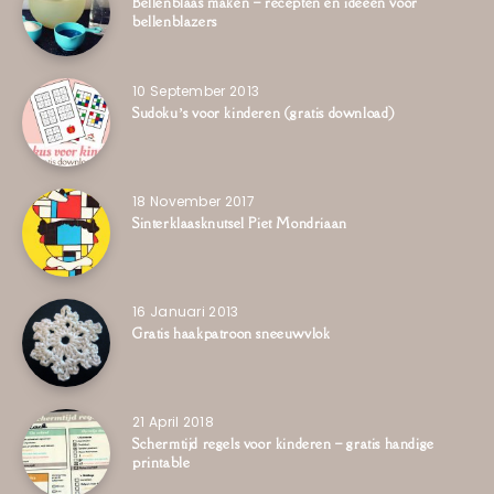
Bellenblaas maken – recepten en ideeën voor
bellenblazers
10 September 2013
Sudoku’s voor kinderen (gratis download)
18 November 2017
Sinterklaasknutsel Piet Mondriaan
16 Januari 2013
Gratis haakpatroon sneeuwvlok
21 April 2018
Schermtijd regels voor kinderen – gratis handige
printable